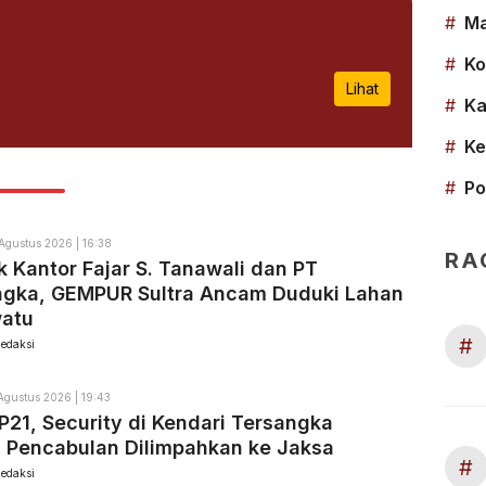
#
Ma
#
Ko
Lihat
#
Ka
#
Ke
#
Po
Agustus 2026 | 16:38
RA
 Kantor Fajar S. Tanawali dan PT
ngka, GEMPUR Sultra Ancam Duduki Lahan
watu
#
edaksi
Agustus 2026 | 19:43
P21, Security di Kendari Tersangka
 Pencabulan Dilimpahkan ke Jaksa
#
edaksi