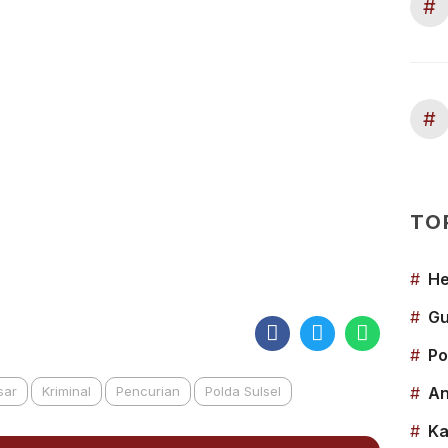
#
#
TO
#
He
#
Gu
#
Po
sar
Kriminal
Pencurian
Polda Sulsel
#
An
#
Ka