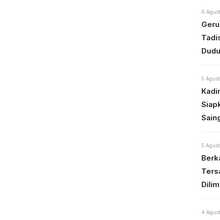
6 Agust
Geru
Tadi
Dudu
5 Agust
Kadi
Siap
Sain
5 Agust
Berka
Ters
Dili
4 Agust