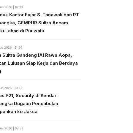
us 2026 | 16:38
duk Kantor Fajar S. Tanawali dan PT
sangka, GEMPUR Sultra Ancam
ki Lahan di Puuwatu
us 2026 | 21:26
n Sultra Gandeng IAI Rawa Aopa,
kan Lulusan Siap Kerja dan Berdaya
g
us 2026 | 19:43
s P21, Security di Kendari
angka Dugaan Pencabulan
mpahkan ke Jaksa
us 2026 | 07:59