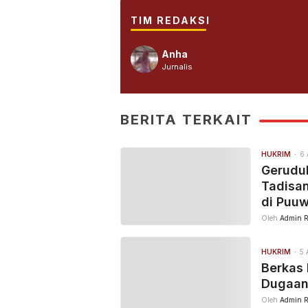
TIM REDAKSI
Anha
Jurnalis
BERITA TERKAIT
HUKRIM
6 
Geruduk
Tadisa
di Puu
Oleh
Admin R
HUKRIM
5 
Berkas 
Dugaan
Oleh
Admin R