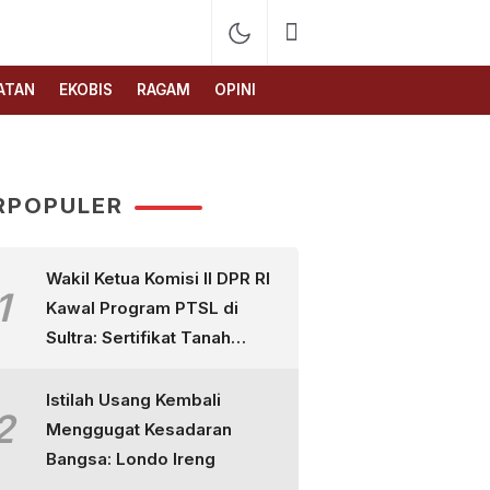
ATAN
EKOBIS
RAGAM
OPINI
RPOPULER
Wakil Ketua Komisi II DPR RI
1
Kawal Program PTSL di
Sultra: Sertifikat Tanah
Bukan Sekadar Selembar
Kertas
Istilah Usang Kembali
2
Menggugat Kesadaran
Bangsa: Londo Ireng