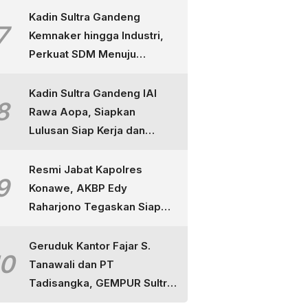
Kadin Sultra Gandeng
7
Kemnaker hingga Industri,
Perkuat SDM Menuju
Indonesia Emas
Kadin Sultra Gandeng IAI
8
Rawa Aopa, Siapkan
Lulusan Siap Kerja dan
Berdaya Saing
Resmi Jabat Kapolres
9
Konawe, AKBP Edy
Raharjono Tegaskan Siap
Layani Masyarakat dan
Tuntaskan Perkara
Geruduk Kantor Fajar S.
10
Tanawali dan PT
Tadisangka, GEMPUR Sultra
Ancam Duduki Lahan di