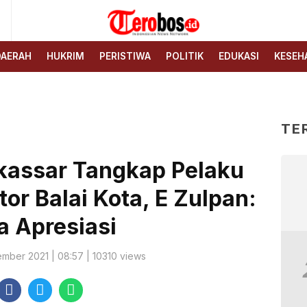
6
Terobos.id – Kabar terkini
Media siber yang
dari Indonesia
menyajikan berita terbaru
DAERAH
HUKRIM
PERISTIWA
POLITIK
EDUKASI
KESEH
dan kabar terkini dari
Indonesia untuk dunia
TE
kassar Tangkap Pelaku
or Balai Kota, E Zulpan:
a Apresiasi
ember 2021 | 08:57 | 10310 views