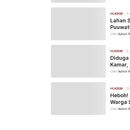
HUKRIM
3 
Lahan S
Puuwat
Oleh
Admin R
HUKRIM
2 
Diduga
Kamar, 
Oleh
Admin R
HUKRIM
13
Heboh! 
Warga 
Oleh
Admin R