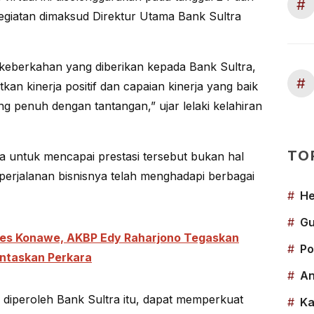
#
egiatan dimaksud Direktur Utama Bank Sultra
 keberkahan yang diberikan kepada Bank Sultra,
#
an kinerja positif dan capaian kinerja yang baik
g penuh dengan tantangan,” ujar lelaki kelahiran
TO
wa untuk mencapai prestasi tersebut bukan hal
perjalanan bisnisnya telah menghadapi berbagai
#
He
#
Gu
res Konawe, AKBP Edy Raharjono Tegaskan
#
Po
untaskan Perkara
#
An
diperoleh Bank Sultra itu, dapat memperkuat
#
Ka