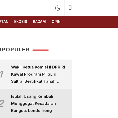
ATAN
EKOBIS
RAGAM
OPINI
RPOPULER
Wakil Ketua Komisi II DPR RI
1
Kawal Program PTSL di
Sultra: Sertifikat Tanah
Bukan Sekadar Selembar
Kertas
Istilah Usang Kembali
2
Menggugat Kesadaran
Bangsa: Londo Ireng