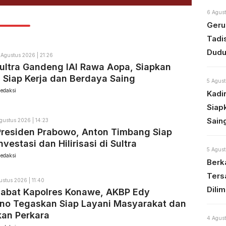
6 Agust
Geru
Tadi
Dudu
 Agustus 2026 | 21:26
ultra Gandeng IAI Rawa Aopa, Siapkan
 Siap Kerja dan Berdaya Saing
5 Agust
edaksi
Kadi
Siap
Sain
gustus 2026 | 14:23
Presiden Prabowo, Anton Timbang Siap
vestasi dan Hilirisasi di Sultra
5 Agust
edaksi
Berka
Ters
ustus 2026 | 11:40
Dili
Jabat Kapolres Konawe, AKBP Edy
no Tegaskan Siap Layani Masyarakat dan
kan Perkara
4 Agust