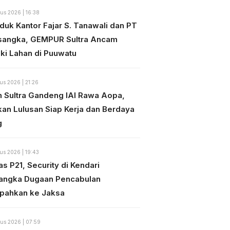
us 2026 | 16:38
duk Kantor Fajar S. Tanawali dan PT
sangka, GEMPUR Sultra Ancam
ki Lahan di Puuwatu
us 2026 | 21:26
n Sultra Gandeng IAI Rawa Aopa,
kan Lulusan Siap Kerja dan Berdaya
g
us 2026 | 19:43
s P21, Security di Kendari
angka Dugaan Pencabulan
mpahkan ke Jaksa
us 2026 | 07:59