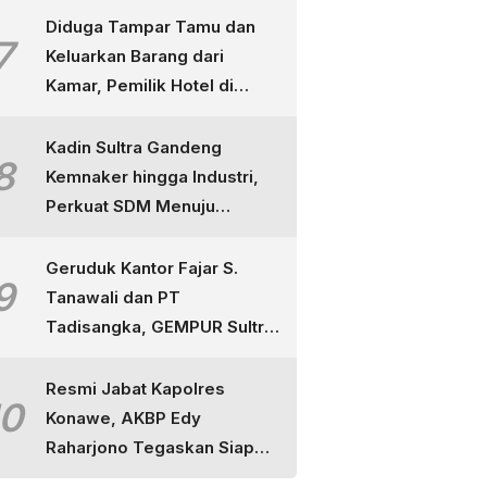
Diduga Tampar Tamu dan
7
Keluarkan Barang dari
Kamar, Pemilik Hotel di
Kendari Dipolisikan
Kadin Sultra Gandeng
8
Kemnaker hingga Industri,
Perkuat SDM Menuju
Indonesia Emas
Geruduk Kantor Fajar S.
9
Tanawali dan PT
Tadisangka, GEMPUR Sultra
Ancam Duduki Lahan di
Puuwatu
Resmi Jabat Kapolres
10
Konawe, AKBP Edy
Raharjono Tegaskan Siap
Layani Masyarakat dan