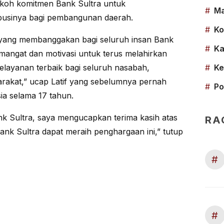
okoh komitmen Bank Sultra untuk
#
Ma
ibusinya bagi pembangunan daerah.
#
Ko
l yang membanggakan bagi seluruh insan Bank
#
Ka
mangat dan motivasi untuk terus melahirkan
pelayanan terbaik bagi seluruh nasabah,
#
Ke
arakat,” ucap Latif yang sebelumnya pernah
#
Po
ia selama 17 tahun.
nk Sultra, saya mengucapkan terima kasih atas
RA
nk Sultra dapat meraih penghargaan ini,” tutup
#
#