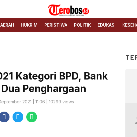
6
Terobos.id – Kabar terkini
Media siber yang
dari Indonesia
menyajikan berita terbaru
DAERAH
HUKRIM
PERISTIWA
POLITIK
EDUKASI
KESEH
dan kabar terkini dari
Indonesia untuk dunia
TE
021 Kategori BPD, Bank
h Dua Penghargaan
September 2021 | 11:06 | 10299 views