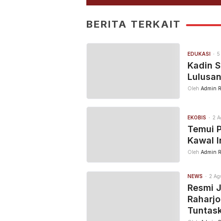
BERITA TERKAIT
EDUKASI
5
Kadin S
Lulusan
Oleh
Admin R
EKOBIS
2 A
Temui 
Kawal In
Oleh
Admin R
NEWS
2 Ag
Resmi 
Raharjo
Tuntas