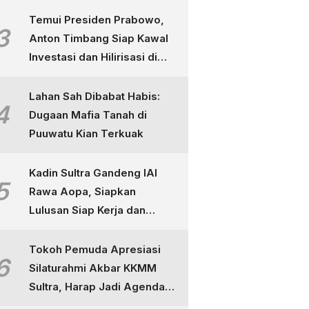
Temui Presiden Prabowo,
3
Anton Timbang Siap Kawal
Investasi dan Hilirisasi di
Sultra
Lahan Sah Dibabat Habis:
4
Dugaan Mafia Tanah di
Puuwatu Kian Terkuak
Kadin Sultra Gandeng IAI
5
Rawa Aopa, Siapkan
Lulusan Siap Kerja dan
Berdaya Saing
Tokoh Pemuda Apresiasi
6
Silaturahmi Akbar KKMM
Sultra, Harap Jadi Agenda
Tahunan