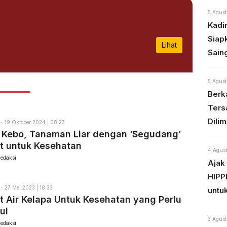
5 Agust
Kadi
Siap
Lihat
Sain
5 Agust
Berka
Ters
Dili
19 Oktober 2024 | 08:23
 Kebo, Tanaman Liar dengan ‘Segudang’
t untuk Kesehatan
4 Agust
edaksi
Ajak
HIPP
27 Mei 2023 | 18:33
untu
 Air Kelapa Untuk Kesehatan yang Perlu
ui
3 Agust
edaksi