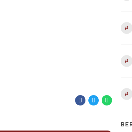
#
#
#
BE