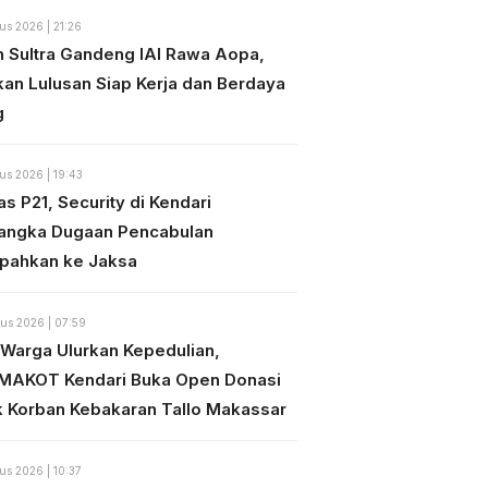
us 2026 | 21:26
n Sultra Gandeng IAI Rawa Aopa,
kan Lulusan Siap Kerja dan Berdaya
g
us 2026 | 19:43
s P21, Security di Kendari
angka Dugaan Pencabulan
mpahkan ke Jaksa
us 2026 | 07:59
 Warga Ulurkan Kepedulian,
MAKOT Kendari Buka Open Donasi
k Korban Kebakaran Tallo Makassar
us 2026 | 10:37