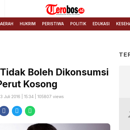
6
Terobos.id – Kabar terkini
Media siber yang
dari Indonesia
menyajikan berita terbaru
DAERAH
HUKRIM
PERISTIWA
POLITIK
EDUKASI
KESEH
dan kabar terkini dari
Indonesia untuk dunia
TE
Tidak Boleh Dikonsumsi
Perut Kosong
 3 Juli 2016 | 15:34 | 105807 views