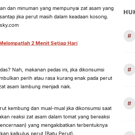
kanan dan minuman yang mempunyai zat asam yang
HU
 disantap jika perut masih dalam keadaan kosong.
ldsky.com
#
 Melompatlah 2 Menit Setiap Hari
#
s? Nah, makanan pedas ini, jika dikonsumsi
mbulkan perih atau rasa kurang enak pada perut
at asam lambung menjadi naik.
#
ut kembung dan mual-mual jika dikonsumsi saat
nakan reaksi zat asam dalam tomat yang bereaksi
pencernaan) yang mengakibatkan terbentuknya
kan kalkulus perut (Batu Perut).