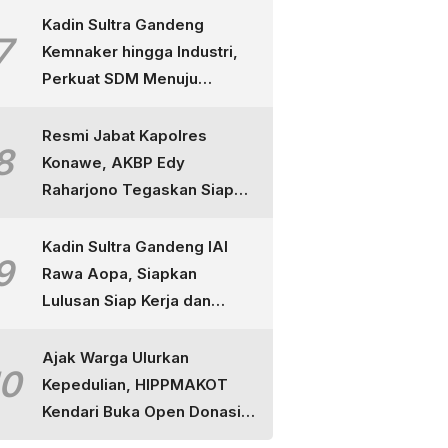
Kadin Sultra Gandeng
7
Kemnaker hingga Industri,
Perkuat SDM Menuju
Indonesia Emas
Resmi Jabat Kapolres
8
Konawe, AKBP Edy
Raharjono Tegaskan Siap
Layani Masyarakat dan
Tuntaskan Perkara
Kadin Sultra Gandeng IAI
9
Rawa Aopa, Siapkan
Lulusan Siap Kerja dan
Berdaya Saing
Ajak Warga Ulurkan
10
Kepedulian, HIPPMAKOT
Kendari Buka Open Donasi
untuk Korban Kebakaran