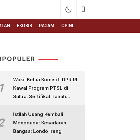
ATAN
EKOBIS
RAGAM
OPINI
RPOPULER
Wakil Ketua Komisi II DPR RI
1
Kawal Program PTSL di
Sultra: Sertifikat Tanah
Bukan Sekadar Selembar
Kertas
Istilah Usang Kembali
2
Menggugat Kesadaran
Bangsa: Londo Ireng