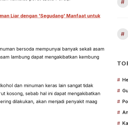
#
aman Liar dengan 'Segudang' Manfaat untuk
#
 minuman bersoda mempunyai banyak sekali asam
 asam lambung dapat mengakibatkan kembung
TO
#
He
kohol dan minuman keras lain sangat tidak
#
Gu
rut kosong, sebab hal ini dapat mengakibatkan
sering dilakukan, akan menjadi penyakit maag
#
Po
#
An
#
Ka